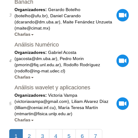
Banach
Organizadores:
Gerardo Botelho
3
(botelho@ufu.br), Daniel Carando
(dcarando@dm.uba.ar), Maite Fenández Unzueta
(maite@cimat.mx)
Charlas
Análisis Numérico
Organizadores:
Gabriel Acosta
(gacosta@dm.uba.ar), Pedro Morin
4
(pmorin@fiq.unl.edu.ar), Rodolfo Rodríguez
(rodolfo@ing-mat.udec.cl)
Charlas
Análisis wavelet y aplicaciones
Organizadores:
Victoria Vampa
(victoriavampa@gmail.com), Liliam Alvarez Díaz
5
(lilliam@ceniai.inf.cu), María Teresa Martín
(mtmartin@fisica.unlp.edu.ar)
Charlas
1
2
3
4
5
6
7