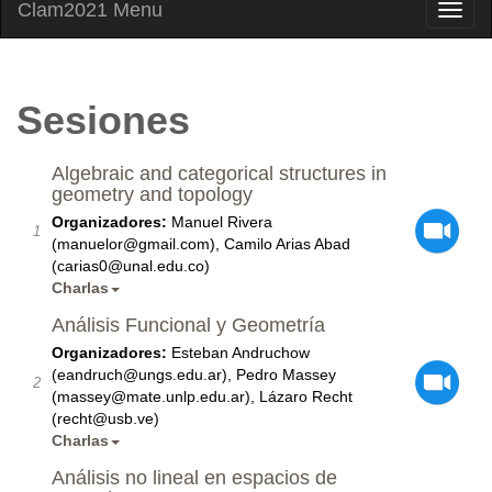
Clam2021 Menu
Sesiones
Algebraic and categorical structures in
geometry and topology
Organizadores:
Manuel Rivera
1
(manuelor@gmail.com), Camilo Arias Abad
(carias0@unal.edu.co)
Charlas
Análisis Funcional y Geometría
Organizadores:
Esteban Andruchow
(eandruch@ungs.edu.ar), Pedro Massey
2
(massey@mate.unlp.edu.ar), Lázaro Recht
(recht@usb.ve)
Charlas
Análisis no lineal en espacios de